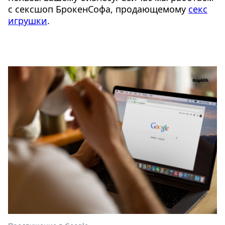
с сексшоп БрокенСофа, продающемому
секс
игрушки
.