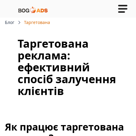
Блог
Таргетована
реклама: ефективний
спосіб залучення
Таргетована
клієнтів
реклама:
ефективний
спосіб залучення
клієнтів
Як працює таргетована